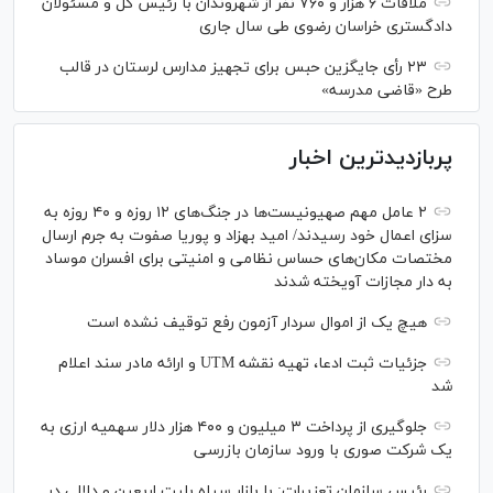
ملاقات ۶ هزار و ۷۶۰ نفر از شهروندان با رئیس کل و مسئولان
دادگستری خراسان رضوی طی سال جاری
۲۳ رأی جایگزین حبس برای تجهیز مدارس لرستان در قالب
طرح «قاضی مدرسه»
پربازدیدترین اخبار
۲ عامل مهم صهیونیست‌ها در جنگ‌های ۱۲ روزه و ۴۰ روزه به
سزای اعمال خود رسیدند/ امید بهزاد و پوریا صفوت به جرم ارسال
مختصات مکان‌های حساس نظامی و امنیتی برای افسران موساد
به دار مجازات آویخته شدند
هیچ یک از اموال سردار آزمون رفع توقیف نشده است
جزئیات ثبت ادعا، تهیه نقشه UTM و ارائه مادر سند اعلام
شد
جلوگیری از پرداخت ۳ میلیون و ۴۰۰ هزار دلار سهمیه ارزی به
یک شرکت صوری با ورود سازمان بازرسی
رئیس سازمان تعزیرات: با بازار سیاه بلیت اربعین و دلالی در