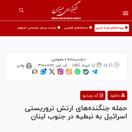
🟡 پرونده‌های ویژه خبری
🟡 سامانه‌های قضایی
🟡 جنایت میدان علیخانی اصفهان
چندرسانه
عمومی
14:25
12 خرداد 1405
کد خبر:
۴۹۰۰۷۶۹
چاپ
Play
دانلود
کد ویدیو
Video
حمله جنگنده‌های ارتش تروریستی
اسرائیل به نبطیه در جنوب لبنان