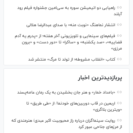
راهیابی دو انیمیشن سوره به سی‌امین جشنواره فیلم رود
آیلند
انتشار نماهنگ «نوبت منه» با صدای عبدالرضا هلالی
فیلم‌های سینمایی و تلویزیونی آخر هفته؛ از «پدرم یه آدم
فضاییه»، «صد یکشنبه» و «ساکرا» تا «دور دست» و «برون
مرزی»
کتاب «انقلاب مشروطه؛ از تولد تا مرگ» منتشر شد
پربازدیدترین اخبار
«بامداد خمار» و هنر جان بخشیدن به یک رمان عامه‌پسند
اربعین در قاب دوربین‌های خودنما/ از «طی طریق» تا
«ویترین بلاگری»
روایت سینماگران درباره راز محبوبیت اکبر عبدی/ هنرمندی که
از مرزهای جناحی عبور کرد