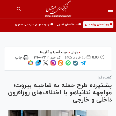
🟡 پرونده‌های ویژه خبری
🟡 سامانه‌های قضایی
🟡 جنایت میدان علیخانی اصفهان
جهان
غرب آسیا و آفریقا
8:00
13 خرداد 1405
کد خبر:
۴۹۰۰۷۳۲
چاپ
گفت‌وگو|
پشت‎پرده طرح حمله به ضاحیه بیروت؛
مواجهه نتانیاهو با اختلاف‌های روزافزون
داخلی و خارجی