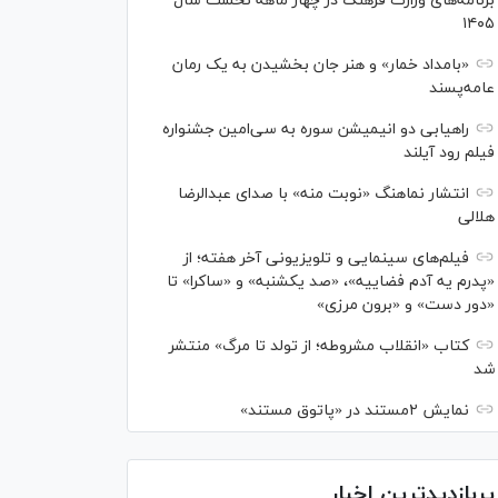
برنامه‌های وزارت فرهنگ در چهار ماهه نخست سال
۱۴۰۵
«بامداد خمار» و هنر جان بخشیدن به یک رمان
عامه‌پسند
راهیابی دو انیمیشن سوره به سی‌امین جشنواره
فیلم رود آیلند
انتشار نماهنگ «نوبت منه» با صدای عبدالرضا
هلالی
فیلم‌های سینمایی و تلویزیونی آخر هفته؛ از
«پدرم یه آدم فضاییه»، «صد یکشنبه» و «ساکرا» تا
«دور دست» و «برون مرزی»
کتاب «انقلاب مشروطه؛ از تولد تا مرگ» منتشر
شد
نمایش ۲مستند در «پاتوق مستند»
پربازدیدترین اخبار