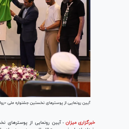
آیین رونمایی از پوسترهای نخستین جشنواره ملی «روا
خبرگزاری میزان
-