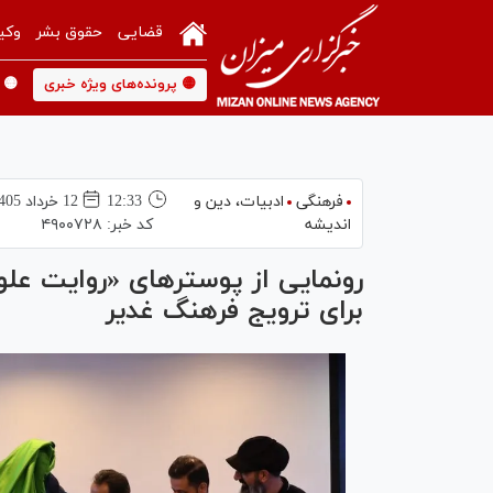
قضایی
حقوق بشر
وکی
🟡 پرونده‌های ویژه خبری
🟡 
فرهنگی
ادبیات، دین و
12:33
12 خرداد 1405
اندیشه
کد خبر:
۴۹۰۰۷۲۸
رونمایی از پوسترهای «روایت علوی
برای ترویج فرهنگ غدیر