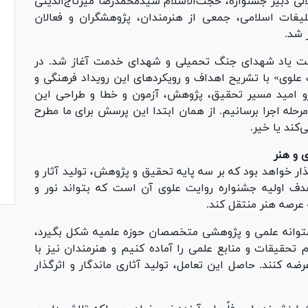
لی دبیر جشنواره، حجت‌الاسلام سیدمحمدرضا میرتاج‌الدینی
یغات اسلامی، جمعی از هنرمندان، پژوهشگران و فعالان
ر شد.
شت یاد شهدای جنگ تحمیلی و شهدای خدمت آغاز شد. در
 علوی» با تشریح اهداف و رویکردهای این رویداد فرهنگی و
۱۰ سال در مؤسسه سرو امید مسیر تحقیق، پژوهش، آزمون و خطا و طراحی این
 مرحله اجرا برسانیم. از همان ابتدا این پرسش برای ما مطرح
‌کند یا خیر.
 و هنر
گذار خواهد بود که بر سه پایه تحقیق و پژوهش، تولید آثار و
دف اولیه جشنواره روایت علوی آن است که بتواند نور و
 عرصه هنر منتقل کند.
پشتوانه علمی و پژوهشی متخصصان حوزه علمیه شکل بگیرد،
 تحقیقات و منابع علمی را آماده کنیم و هنرمندان نیز با
ضه کنند. حاصل این تعامل، تولید آثاری ماندگار و اثرگذار