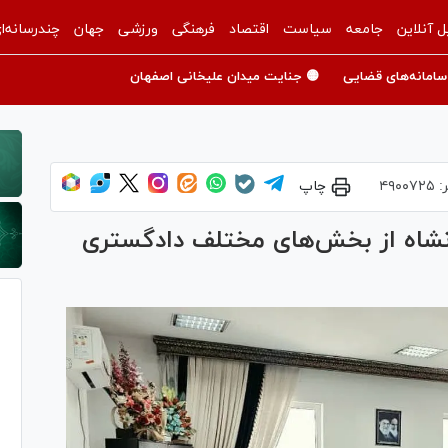
ل آنلاین
جامعه
سیاست
اقتصاد
فرهنگی
ورزشی
جهان
چندرسانه‌ا
سامانه‌های قضایی
🟡 جنایت میدان علیخانی اصفهان
ر:
۴۹۰۰۷۲۵
چاپ
شاه از بخش‌های مختلف دادگستری