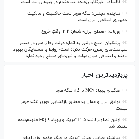
قالیباف: خبرنگار، رزمنده خط مقدم در جبهه روایت است
نماینده مجلس: تنگه هرمز تحت حاکمیت و مالکیت
جمهوری اسلامی ایران است
روزنامه «صدای ایران» شماره ۴۱۲| وقتِ خروج
پزشکیان: هیچ دولتی به اندازه دولت وفاق ملی در مسیر
سیاست‌های رهبری حرکت نکرده است/ روابط با همسایگان بهبود
یافته و اختلافی میان دولت و نیروهای مسلح وجود ندارد
پربازدیدترین اخبار
رهگیری پهپاد MQ۹ بر فراز تنگه هرمز
توافق ایران و عمان به معنای بازگشایی فوری تنگه هرمز
نیست
اولین تصاویر لاشه F-۱۵ آمریکا و پهپاد MQ-۹ منهدم‌شده
منتشر شد
سرلشکر رضایی: هدف آمریکا در جنگ هفده روزه، اجرای