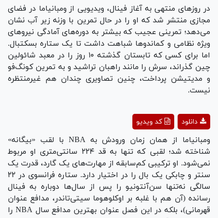
در روز‌های منتهی به آغاز فینال، ویدیویی از ومبانیاما در فضای
مجازی منتشر شد که او را در حال تمرین با وزنه زیر آب نشان
می‌دهد؛ تمرینی عجیب که بیشتر به دوره‌های آمادگی نیرو‌های
ویژه نظامی و کماندو‌ها شباهت داشت تا یک ستاره بسکتبال.
اما برای کسی که تابستان گذشته ۱۰ روز را در معبد شائولین
چین گذراند، سرش را مانند راهبان تراشید و به تمرین کونگ‌فو
و مدیتیشن پرداخت، چنین تصاویری چندان هم غیرمنتظره
نیست.
Play
دانلود
کد ویدیو
Video
ومبانیاما از همان زمان ورودش به NBA با لقب «بیگانه»
شناخته شد؛ لقبی که تنها به قد ۲۲۴ سانتی‌متری او مربوط
نمی‌شود. او ترکیبی کم‌سابقه از مهارت‌های یک گارد، قدرت یک
سنتر و چابکی یک بال را در اختیار دارد. ستاره فرانسوی در ۲۲
سالگی نه‌تنها سن‌آنتونیو را پس از سال‌ها دوباره به فینال
رسانده (آن هم با غلبه بر اوکلوهوما سیتی‌تاندر، مدافع عنوان
قهرمانی)، بلکه در این فصل عنوان بهترین مدافع سال NBA را