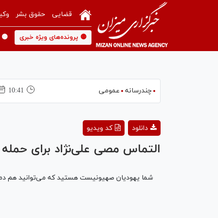
قضایی
حقوق بشر
وکی
🟡 پرونده‌های ویژه خبری
🟡 
چندرسانه
عمومی
10:41
دانلود
کد ویدیو
التماس مصی علی‌نژاد برای حمله ب
شما یهودیان صهیونیست هستید که می‌توانید هم دموکرا