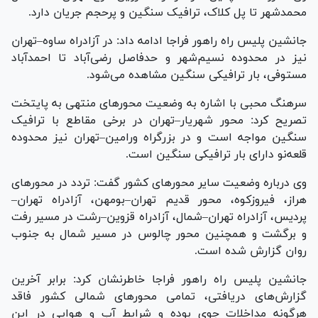
محمدشهر تا پل کلاک، ترافیک سنگین و پرحجم جریان دارد.
جانشین پلیس راه راهور فراجا ادامه داد: در آزادراه ساوه–تهران
نیز در محدوده نسیم‌شهر و حدفاصل رضی‌آباد تا احمدآباد
مستوفی، بار ترافیکی سنگین مشاهده می‌شود.
سرهنگ محبی با اشاره به وضعیت محور‌های منتهی به پایتخت
تصریح کرد: محور شهریار–تهران در برخی مقاطع با ترافیک
سنگین مواجه است و در بزرگراه ورامین–تهران نیز محدوده
قلعه‌نو دارای بار ترافیکی سنگین است.
وی درباره وضعیت سایر محور‌های کشور گفت: تردد در محور‌های
هراز، فیروزکوه، محور قدیم تهران–بومهن، آزادراه تهران–
پردیس، آزادراه تهران–شمال، آزادراه قزوین–رشت در مسیر رفت
و برگشت و همچنین محور چالوس در مسیر شمال به جنوب
روان گزارش شده است.
جانشین پلیس راه راهور فراجا خاطرنشان کرد: برابر آخرین
گزارش‌های دریافتی، تمامی محور‌های شمالی کشور فاقد
هرگونه مداخلات جوی بوده و شرایط آب و هوایی در این