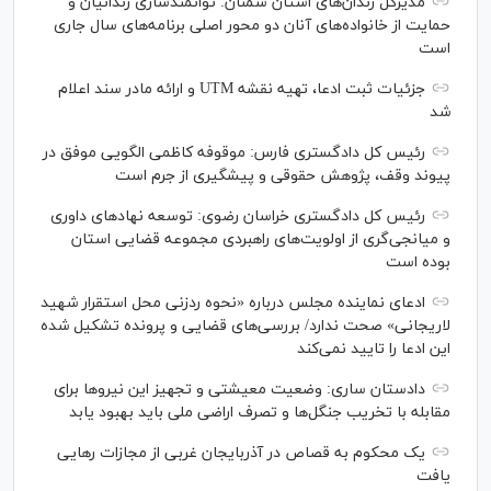
مدیرکل زندان‌های استان سمنان: توانمندسازی زندانیان و
حمایت از خانواده‌های آنان دو محور اصلی برنامه‌های سال جاری
است
جزئیات ثبت ادعا، تهیه نقشه UTM و ارائه مادر سند اعلام
شد
رئیس کل دادگستری فارس: موقوفه کاظمی الگویی موفق در
پیوند وقف، پژوهش حقوقی و پیشگیری از جرم است
رئیس کل دادگستری خراسان رضوی: توسعه نهاد‌های داوری
و میانجی‌گری از اولویت‌های راهبردی مجموعه قضایی استان
بوده است
ادعای نماینده مجلس درباره «نحوه ردزنی محل استقرار شهید
لاریجانی» صحت ندارد/ بررسی‌های قضایی و پرونده تشکیل شده
این ادعا را تایید نمی‌کند
دادستان ساری: وضعیت معیشتی و تجهیز این نیرو‌ها برای
مقابله با تخریب جنگل‌ها و تصرف اراضی ملی باید بهبود یابد
یک محکوم به قصاص در آذربایجان‌ غربی از مجازات رهایی
یافت