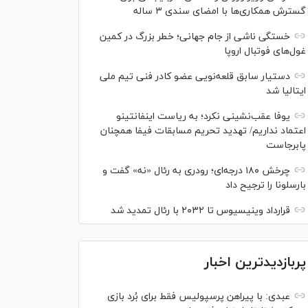
گسترش همکاری‌ها با امضای سندی ۳ ساله
خستگی ناشی از جام جهانی؛ خطر بزرگ در کمین
غول‌های فوتبال اروپا
دستیار سابق قلعه‌نویی عضو کادر فنی تیم ملی
ایتالیا شد
یوفا عقب‌نشینی نکرد؛ به ریاست اینفانتینو
اعتماد نداریم/ تهدید تحریم مسابقات فیفا همچنان
پابرجاست
چرخش ۱۸۰ درجه‌ای؛ رودری به رئال «نه» گفت و
بارسلونا را ترجیح داد
قرارداد وینیسیوس تا ۲۰۳۲ با رئال‌ تمدید شد
پربازدیدترین اخبار
عبدی: با پیراهن پرسپولیس فقط برای بُرد بازی