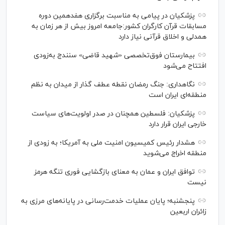
پزشکیان در پیامی به مناسبت برگزاری هفدهمین دوره
مسابقات قرآن کارگران کشور:جامعه امروز بیش از هر زمان به
همدلی و اخلاق قرآنی نیاز دارد
بیمارستان فوق‌تخصصی «شهید قاضی» سنندج به‌زودی
افتتاح می‌شود
نگاهداری: جنگ رمضان نقطه عطف گذار از میدان به نظم
منطقه‌ای ایران است
پزشکیان: فلسطین همچنان در صدر اولویت‌های سیاست
خارجی ایران قرار دارد
هشدار رئیس کمیسیون امنیت ملی به آمریکا؛ به زودی از
منطقه اخراج می‌شوید
توافق ایران و عمان به معنای بازگشایی فوری تنگه هرمز
نیست
پنجشنبه؛ پایان ﻋﻤﻠﯿﺎﺕ ﺧﺪﻣﺖ‌ﺭﺳﺎﻧﯽ در پایانه‌های مرزی ﺑﻪ
ﺯﺍﺋﺮان ﺍﺭﺑﻌﯿﻦ