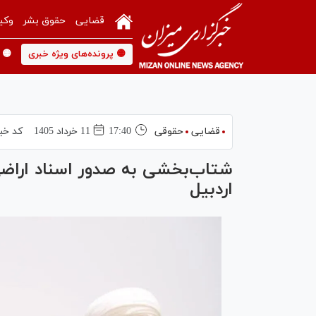
قضایی
حقوق بشر
وکی
🟡 پرونده‌های ویژه خبری
🟡 
قضایی
حقوقی
17:40
11 خرداد 1405
کد خب
شتاب‌بخشی به صدور اسناد اراض
اردبیل