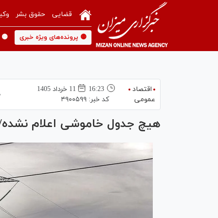
قضایی
حقوق بشر
وکی
🟡 پرونده‌های ویژه خبری
🟡 
اقتصاد
16:23
11 خرداد 1405
عمومی
کد خبر:
۴۹۰۰۵۹۹
هیچ جدول خاموشی اعلام نشده/ ش