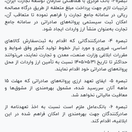
تبصره۳‏‏‏‏‏‏‏‏‏‏‏‏‏‏‏‏‏‏- بانک مرکزی با هماهنگی سازمان توسعه تجارت ایران،
ترتیبات لازم جهت پرداخت مبلغ متعلقه از طریق درگاه مصالحه
ریالی در سامانه جامع تجارت را فراهم نموده تا متعاقب آن،
امکان ثبت سیستمی پروانه‌های صادراتی در سامانه جامع
تجارت به‌عنوان منشأ ارز واردات ایجاد شود.
تبصره ۴‏‏‏‏‏‏‏‏‏‏‏‏‏‏‏‏‏‏- صادرکنندگانی که اقدام به ثبت‌سفارش کالا‌های
اساسی، ضروری و مورد نیاز خطوط تولید کشور وفق ضوابط و
مقررات ابلاغی وزارت صنعت، معدن و تجارت نمایند، می‌توانند
حداکثر تا تاریخ ۳۱‏‏‏‏‏‏‏‏‏‏‏‏‏‏‏‏‏‏/۰۵‏‏‏‏‏‏‏‏‏‏‏‏‏‏‏‏‏‏/۱۴۰۵ نسبت به تأمین ارز واردات از محل
پروانه‌های صادراتی خود اقدام نمایند.
تبصره ۵‏‏‏‏‏‏‏‏‏‏‏‏‏‏‏‏‏‏- ایفای تعهد ارزی پروانه‌های صادراتی که مهلت ۱۵
ماهه آنان سررسید شده، مشمول بهره‌مندی از مشوق‌ها و
معافیت مالیاتی نخواهد شد.
تبصره ۶‏‏‏‏‏‏‏‏‏‏‏‏‏‏‏‏‏‏- بانک‌عامل ملزم است نسبت به اخذ تعهدنامه از
صادرکنندگان جهت بهره‌مندی از امکان فراهم شده در این
ابلاغیه، اقدام کند.