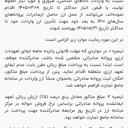
نسبت به واردات کالا‌های اساسی، ضروری و مورد نیاز خطوط
تولید، با قبض انبار حداکثر تا تاریخ ۰۹‏‏‏‏‏‏‏‏‏‏‏‏‏‏‏‏‏/۰۳‏‏‏‏‏‏‏‏‏‏‏‏‏‏‏‏‏/۱۴۰۵ اقدام
نموده‌اند، می‌توانند از محل ارز حاصل ازصادرات پروانه‌های
سال‌های ۱۴۰۱ به بعد خود جهت تأمین ارز واردات خود تا
حداکثر تاریخ ۳۱‏‏‏‏‏‏‏‏‏‏‏‏‏‏‏‏‏‏/۰۵‏‏‏‏‏‏‏‏‏‏‏‏‏‏‏‏‏‏/۱۴۰۵ بهره‌مند شوند.
در این مورد رعایت موارد زیر الزامی است:
تبصره ۱‏‏‏‏‏‏‏‏‏‏‏‏‏‏‏‏‏‏- در مواردی که مهلت قانونی پانزده ماهه ایفای تعهدات
ارزی پروانه صادراتی منقضی شده باشد، صادرکننده موظف
است ابتدا نسبت به پرداخت مبلغ ریالی مقرر بابت عدم ایفای
تعهد ارزی متعلقه اقدام نماید. پس از پرداخت مبلغ مذکور،
امکان ثبت پروانه صادراتی به‌عنوان منشأ ارز واردات در سامانه
جامع تجارت فراهم خواهد شد.
تبصره ۲‏‏‏‏‏‏‏‏‏‏‏‏‏‏‏‏‏‏- مبلغ مذکور معادل پنج درصد (۵٪) ارزش ریالی تعهد
ایفانشده پروانه صادراتی براساس نرخ فروش حواله در مرکز
مبادله ارز در تاریخ روز مراجعه صادرکننده جهت پرداخت در
سامانه جامع تجارت خواهد بود.