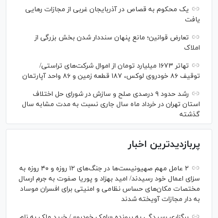
یک محکوم به قصاص در آذربایجان‌ غربی از مجازات رهایی
یافت
تعارض قوانین؛ مانع پنهان سنددار شدن بخش بزرگی از
املاک
تهاتر ۱۶۷۳ میلیارد تومان از اموال شرکت‌های تراستی/
توقیف ۸۶ خودروی لوکس، ۱۸۷ قطعه زمین و ۸۶ واحد آپارتمان
رشد حدود ۹ درصدی صلح و سازش در شورای حل اختلاف
استان تهران در خرداد ماه سال جاری نسبت به مدت مشابه سال
گذشته
پربازدیدترین اخبار
۲ عامل مهم صهیونیست‌ها در جنگ‌های ۱۲ روزه و ۴۰ روزه به
سزای اعمال خود رسیدند/ امید بهزاد و پوریا صفوت به جرم ارسال
مختصات مکان‌های حساس نظامی و امنیتی برای افسران موساد
به دار مجازات آویخته شدند
برگزاری رسیدگی به پرونده «رامک خودرو» / خرید ملک به نام