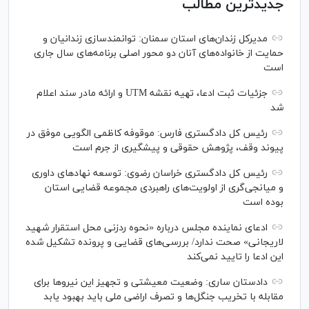
جدیدترین مطالب
مدیرکل زندان‌های استان سمنان: توانمندسازی زندانیان و
حمایت از خانواده‌های آنان دو محور اصلی برنامه‌های سال جاری
است
جزئیات ثبت ادعا، تهیه نقشه UTM و ارائه مادر سند اعلام
شد
رئیس کل دادگستری فارس: موقوفه کاظمی الگویی موفق در
پیوند وقف، پژوهش حقوقی و پیشگیری از جرم است
رئیس کل دادگستری خراسان رضوی: توسعه نهاد‌های داوری
و میانجی‌گری از اولویت‌های راهبردی مجموعه قضایی استان
بوده است
ادعای نماینده مجلس درباره «نحوه ردزنی محل استقرار شهید
لاریجانی» صحت ندارد/ بررسی‌های قضایی و پرونده تشکیل شده
این ادعا را تایید نمی‌کند
دادستان ساری: وضعیت معیشتی و تجهیز این نیرو‌ها برای
مقابله با تخریب جنگل‌ها و تصرف اراضی ملی باید بهبود یابد