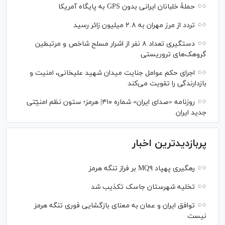
حملۀ خلبانان ایرانی بدون GPS به پایگاه آمریکا
تردد از مرز مهران به ۲.۸ میلیون زائر رسید
دستگیری تعداد ۸ نفر از اشرار مسلح شاخص و مرتبطین
گروهک‌های تروریستی
اجرای حکم عوامل جنایت میدان شهید علیخانی، امنیت و
بازدارندگی را تقویت می‌کند
روزنامه «صدای ایران» شماره ۴۱۰| هرمز؛ ستون نظم امنیّتی
جدید ایران
پربازدیدترین اخبار
رهگیری پهپاد MQ۹ بر فراز تنگه هرمز
تخلیه شهرستان جاسک تکذیب شد
توافق ایران و عمان به معنای بازگشایی فوری تنگه هرمز
نیست