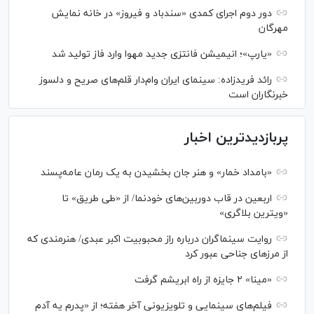
دور دوم اجرای کمدی «سندباد و فیروز» در خانه نمایش
مهرگان
«یارپ»؛ انیمیشن فانتزی جدید مهوا وارد فاز تولید شد
رائد فریدزاده: سینمای ایران وام‌دار قلم‌های صریح و دلسوز
خبرنگاران است
پربازدیدترین اخبار
«بامداد خمار» و هنر جان بخشیدن به یک رمان عامه‌پسند
اربعین در قاب دوربین‌های خودنما/ از «طی طریق» تا
«ویترین بلاگری»
روایت سینماگران درباره راز محبوبیت اکبر عبدی/ هنرمندی که
از مرزهای جناحی عبور کرد
«مینا» ۲ جایزه از راه ابریشم گرفت
فیلم‌های سینمایی و تلویزیونی آخر هفته؛ از «پدرم یه آدم