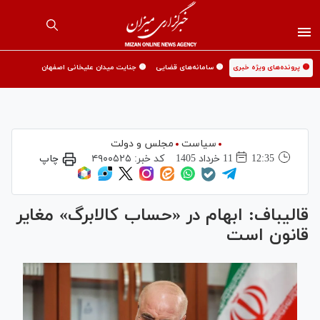
🟡 پرونده‌های ویژه خبری
🟡 سامانه‌های قضایی
🟡 جنایت میدان علیخانی اصفهان
سیاست
مجلس و دولت
12:35
11 خرداد 1405
کد خبر:
۴۹۰۰۵۲۵
چاپ
قالیباف: ابهام در «حساب کالابرگ» مغایر
قانون است