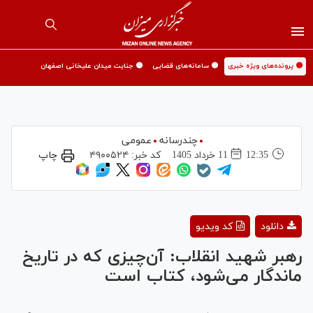
🟡 پرونده‌های ویژه خبری
🟡 سامانه‌های قضایی
🟡 جنایت میدان علیخانی اصفهان
چندرسانه
عمومی
12:35
11 خرداد 1405
کد خبر:
۴۹۰۰۵۲۴
چاپ
Play
دانلود
کد ویدیو
Video
رهبر شهید انقلاب: آن‌چیزی که در تاریخ
ماندگار می‌شود، کتاب است