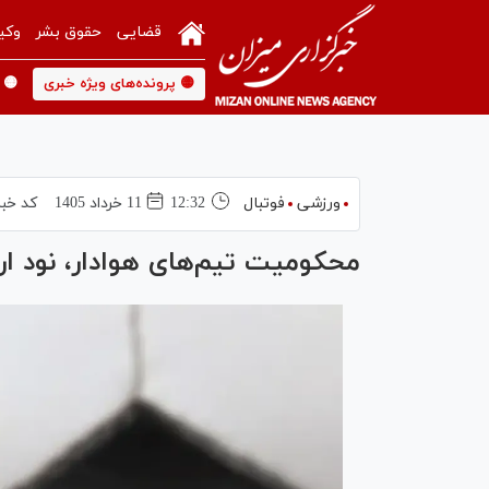
قضایی
حقوق بشر
وکی
🟡 پرونده‌های ویژه خبری
🟡 
ورزشی
فوتبال
12:32
11 خرداد 1405
کد خبر
محکومیت تیم‌های هوادار، نود ارو