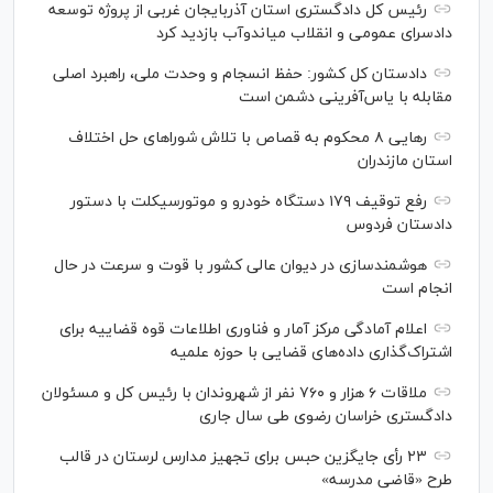
رئیس کل دادگستری استان آذربایجان غربی از پروژه توسعه
دادسرای عمومی و انقلاب میاندوآب بازدید کرد
دادستان کل کشور: حفظ انسجام و وحدت ملی، راهبرد اصلی
مقابله با یاس‌آفرینی دشمن است
رهایی ۸ محکوم به قصاص با تلاش شورا‌های حل اختلاف
استان مازندران
رفع توقیف ۱۷۹ دستگاه خودرو و موتورسیکلت با دستور
دادستان فردوس
هوشمندسازی در دیوان عالی کشور با قوت و سرعت در حال
انجام است
اعلام آمادگی مرکز آمار و فناوری اطلاعات قوه قضاییه برای
اشتراک‌گذاری داده‌های قضایی با حوزه علمیه
ملاقات ۶ هزار و ۷۶۰ نفر از شهروندان با رئیس کل و مسئولان
دادگستری خراسان رضوی طی سال جاری
۲۳ رأی جایگزین حبس برای تجهیز مدارس لرستان در قالب
طرح «قاضی مدرسه»