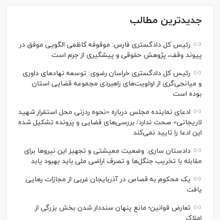
جدیدترین مطالب
رئیس کل دادگستری فارس: موقوفه کاظمی الگویی موفق در
پیوند وقف، پژوهش حقوقی و پیشگیری از جرم است
رئیس کل دادگستری خراسان رضوی: توسعه نهاد‌های داوری
و میانجی‌گری از اولویت‌های راهبردی مجموعه قضایی استان
بوده است
ادعای نماینده مجلس درباره «نحوه ردزنی محل استقرار شهید
لاریجانی» صحت ندارد/ بررسی‌های قضایی و پرونده تشکیل شده
این ادعا را تایید نمی‌کند
دادستان ساری: وضعیت معیشتی و تجهیز این نیرو‌ها برای
مقابله با تخریب جنگل‌ها و تصرف اراضی ملی باید بهبود یابد
یک محکوم به قصاص در آذربایجان‌ غربی از مجازات رهایی
یافت
تعارض قوانین؛ مانع پنهان سنددار شدن بخش بزرگی از
املاک