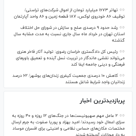
تهاتر ۱۶۷۳ میلیارد تومان از اموال شرکت‌های تراستی/
توقیف ۸۶ خودروی لوکس، ۱۸۷ قطعه زمین و ۸۶ واحد آپارتمان
رشد حدود ۹ درصدی صلح و سازش در شورای حل اختلاف
استان تهران در خرداد ماه سال جاری نسبت به مدت مشابه سال
گذشته
رئیس کل دادگستری خراسان رضوی: تولید آثار فاخر هنری
می‌تواند نقشی ماندگار در تربیت نسل آینده و تعمیق باور‌های
فرهنگی و دینی جامعه ایفا کند
کاهش ۱۰ درصدی جمعیت کیفری زندان‌های بوشهر/ ۶۲ درصد
زندانیان واجد شرایط شاغل هستند
پربازدیدترین اخبار
۲ عامل مهم صهیونیست‌ها در جنگ‌های ۱۲ روزه و ۴۰ روزه به
سزای اعمال خود رسیدند/ امید بهزاد و پوریا صفوت به جرم ارسال
مختصات مکان‌های حساس نظامی و امنیتی برای افسران موساد
به دار مجازات آویخته شدند