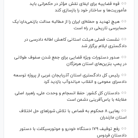
قوه قضاییه برای ایفای نقش مؤثر در حکمرانی باید
مأموریت‌ها و ساختار خود را بازسازی کند
هیچ تهدید و حمله‌ای ایران را از مطالبه عدالت بازنمی‌دارد/یک
حسابرسی تاریخی در راه است
نشست فصلی هیئت استانی کاهش اطاله دادرسی در
دادگستری ایلام برگزار شد
صدور دستورات ویژه قضایی برای جمع شدن صفوف طولانی
در پمپ بنزین‌های استان هرمزگان
رئیس کل دادگستری استان آذربایجان غربی از پروژه توسعه
دادسرای عمومی و انقلاب میاندوآب بازدید کرد
دادستان کل کشور: حفظ انسجام و وحدت ملی، راهبرد اصلی
مقابله با یاس‌آفرینی دشمن است
رهایی ۸ محکوم به قصاص با تلاش شورا‌های حل اختلاف
استان مازندران
رفع توقیف ۱۷۹ دستگاه خودرو و موتورسیکلت با دستور
دادستان فردوس