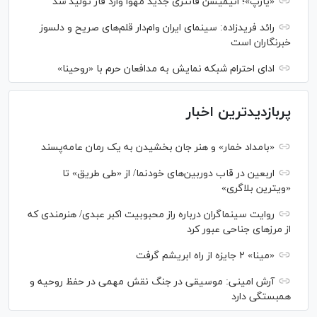
«یارپ»؛ انیمیشن فانتزی جدید مهوا وارد فاز تولید شد
رائد فریدزاده: سینمای ایران وام‌دار قلم‌های صریح و دلسوز
خبرنگاران است
ادای احترام شبکه نمایش به مدافعان حرم با «روحینا»
پربازدیدترین اخبار
«بامداد خمار» و هنر جان بخشیدن به یک رمان عامه‌پسند
اربعین در قاب دوربین‌های خودنما/ از «طی طریق» تا
«ویترین بلاگری»
روایت سینماگران درباره راز محبوبیت اکبر عبدی/ هنرمندی که
از مرزهای جناحی عبور کرد
«مینا» ۲ جایزه از راه ابریشم گرفت
آرش امینی: موسیقی در جنگ نقش مهمی در حفظ روحیه و
همبستگی دارد