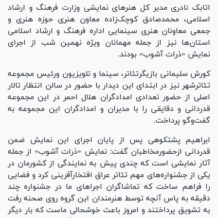
اتابک نادری مدیر کل هنر‌های نمایشی وزارت فرهنگ و ارشاد
اسلامی، محمدصادق کوچک‌زاده معاون هنری حوزه هنری و
جمعی معاونان هنری سینمایی اداره فرهنگ و ارشاد اسلامی
استان‌ها نیز از جمله مهمانان ویژه نهمین شب از اجرای
نمایش «ذرات آشوب» بودند.
کورش سلیمانی بازیگرتئاتر، سینما و تلویزیون ورئیس مجموعه
تئاترشهر نیز در ابتدای این دیدار با حضور در سالن انتظار تالار
اصلی از حضور تعدادی امدادگران هلال احمر در این مجموعه
قدردانی و دقایقی را با مدیران و امدادگران این مجموعه به
گفت‌و‌گو پرداخت.
ابراهیم پشتکوهی پس از پایان اجرای این نمایش ضمن
قدردانی ازحضورمخاطبان گفت: نمایش «ذرات آشوب» از جمله
آثار نمایشی است که چندی پیش به نمایندگی از کشورمان در
یکی از جشنواره‌های مهم تئاتر عراق افتخارآفرینی کرد و فضایی
را فراهم ساخت که تماشاگران اجرا‌های ما در جشنواره چند
دقیقه به پاس آنچه توسط هنرمندان این گروه روی صحنه رفت
به تشویق پرداختند و امروز باعث خوشحالی ماست که بار دیگر