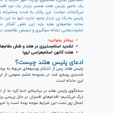
اسماعیل بقایی، سخنگوی وزارت امور خارجه با ان
یک مامور پلیس هلند همسر باردار یک مرد فلسط
می‌کشاند، نوشت: این رفتار به شدت وحشیانه و
پلیس به یک زن باردار وجود ندارد، تنها به این
بماند؛ مقام‌های هلند باید این نقض آشکار ح
خشونت‌هایی نشانه سوگیری و تبعیض نظام‌مند در
بیشتر بخوانید:
تشدید اسلام‌ستیزی در هلند و نقش مقام‌ها د
هلند؛ کانون اسلام‌هراسی اروپا
ادعای پلیس هلند چیست؟
پلیس هلند پس از انتشار ویدیوهای مربوط به برخور
شدیدی رو‌به‌رو شد؛ در بحبوحه خشم عمومی از این
این حادثه است.
سخنگوی پلیس هلند در بیانیه‌ای ادعا کرد: ما از 
درک می‌کنیم؛ اقدام‌های افسران در حال بررسی ب
اعمال زور تحت این شرایط موجه بوده است یا خیر.