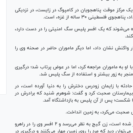
ثه در ۱۹ مه ۲۰۲۶ (۲۹ اردیبهشت ۱۴۰۵) در یک مرکز موقت پناهجویان در کامپوگ در زایست، در نزدیکی
لسطینی ۳۰ ساله از غزه، است.
 می‌شوند که یک افسر پلیس سگ امنیتی را در دست دارد،
ند.
ر واکنش نشان داد، اما دیگر ماموران حاضر در صحنه وی را
او به ماموران مراجعه کرد، اما در عوض پرتاب شد؛ درگیری
نجر به زور بیشتر و استفاده از سگ پلیس شد.
که ۷ روز پس از این حادثه با زایمان زودرس دخترش را به دنیا آورده است، در
MiddleEas منتشر شد، از بیمارستان صحبت کرد و گفت: شوهرم شنید که برادرش در
 شکست؛ پس از آن پلیس به بازداشتگاه آمد.
 صحبت می‌کرد، به زمین انداخت.
در ویدیوی دیگری که در ادامه از این حادثه منتشر شده است، زن گیج به نظر می‌رسد و ۲ افسر وی را در راهرو
ر همان زمان، ۳ افسر دیگر را می‌توان دید که مرد را روی زمین مهار می‌کنند و درگیری در