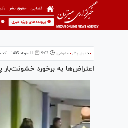
قضایی
حقوق بشر
وکی
🟡 پرونده‌های ویژه خبری
🟡 
حقوق بشر
عمومی
9:02
11 خرداد 1405
کد خ
اعتراض‌ها به برخورد خشونت‌بار پ