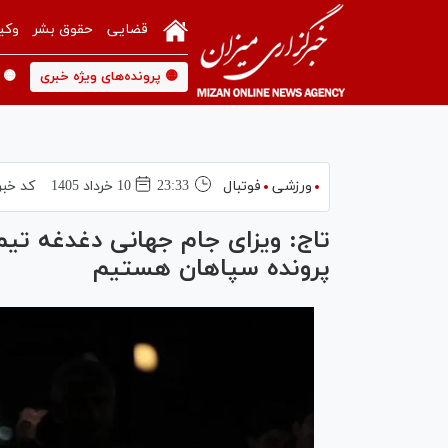
قضایی
حقوق بشر
وکی
🟡 پرونده‌های ویژه خبری
🟡 
ورزشی
فوتبال
23:33
10 خرداد 1405
کد خبر
تاج: ویزای جام جهانی دغدغه تی
پرونده سپاهان هستیم