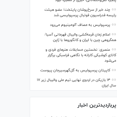
پنجره نقل‌وانتقالاتی/ خبری از معجزه نبود
چند خبر از سرخ‌پوشان پایتخت/ عضو هیئت
رئیسه فدراسیون فوتبال پرسپولیسی شد
پرسپولیس به مصاف آلومینیوم می‌رود
اعلام زمان قرعه‌کشی والیبال قهرمانی آسیا/
همگروهی چین با ایران و کانگورو‌ها با ژاپن
عنصری: نخستین مسابقات هنر‌های فردی و
کاتای کوشیکی کاراته با نگاهی فراسبکی برگزار
می‌شود
کاپیتان پرسپولیس به گل‌گهرسیرجان پیوست
۱۴ بازیکن در اردوی نهایی تیم ملی والیبال زیر ۱۷
سال ایران
پربازدیدترین اخبار