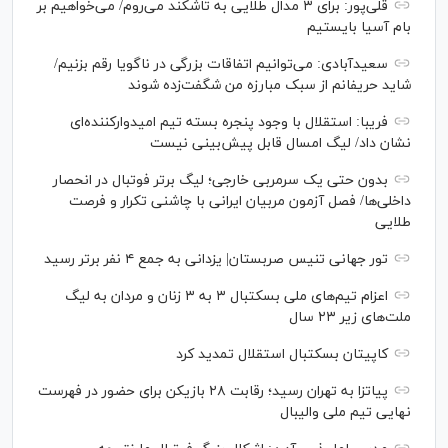
قلی‌پور: برای ۳ مدال طلایی به تاشکند می‌روم/ می‌خواهیم بر
بام آسیا بایستیم
سعیدآبادی: می‌توانیم اتفاقات بزرگی در ناگویا رقم بزنیم/
شاید حریفانم از سبک مبارزه من شگفت‌زده شوند
فریبا: استقلال با وجود پنجره بسته تیم امیدوارکننده‌ای
نشان داد/ لیگ امسال قابل پیش‌بینی نیست
بدون حتی یک سرمربی خارجی؛ لیگ برتر فوتبال در انحصار
داخلی‌ها/ فصل آزمون مربیان ایرانی با چاشنی تکرار و فرصت
طلایی
تور جهانی تنیس صربستان| یزدانی به جمع ۴ نفر برتر رسید
اعزام تیم‌های ملی بسکتبال ۳ به ۳ زنان و مردان به لیگ
ملت‌های زیر ۲۳ سال
کاپیتان بسکتبال استقلال تمدید کرد
پیاتزا به تهران رسید؛ رقابت ۲۸ بازیکن برای حضور در فهرست
نهایی تیم ملی والیبال