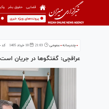
قضایی
حقوق بشر
وکی
🟡 پرونده‌های ویژه خبری
🟡 
چندرسانه
عمومی
21:03
10 خرداد 1405
کد خ
عراقچی: گفتگوها در جریان است، 