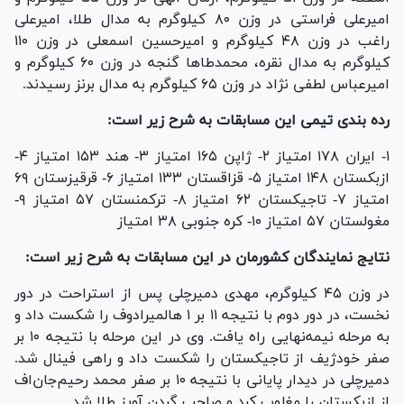
امیرعلی فراستی در وزن ۸۰ کیلوگرم به مدال طلا، امیرعلی
راغب در وزن ۴۸ کیلوگرم و امیرحسین اسمعلی در وزن ۱۱۰
کیلوگرم به مدال نقره، محمدطا‌ها گنجه در وزن ۶۰ کیلوگرم و
امیرعباس لطفی نژاد در وزن ۶۵ کیلوگرم به مدال برنز رسیدند.
رده بندی تیمی این مسابقات به شرح زیر است:
۱- ایران ۱۷۸ امتیاز ۲- ژاپن ۱۶۵ امتیاز ۳- هند ۱۵۳ امتیاز ۴-
ازبکستان ۱۴۸ امتیاز ۵- قزاقستان ۱۳۳ امتیاز ۶- قرقیزستان ۶۹
امتیاز ۷- تاجیکستان ۶۲ امتیاز ۸- ترکمنستان ۵۷ امتیاز ۹-
مغولستان ۵۷ امتیاز ۱۰- کره جنوبی ۳۸ امتیاز
نتایج نمایندگان کشورمان در این مسابقات به شرح زیر است:
در وزن ۴۵ کیلوگرم، مهدی دمیرچلی پس از استراحت در دور
نخست، در دور دوم با نتیجه ۱۱ بر ۱ هالمیرادوف را شکست داد و
به مرحله نیمه‌نهایی راه یافت. وی در این مرحله با نتیجه ۱۰ بر
صفر خودژیف از تاجیکستان را شکست داد و راهی فینال شد.
دمیرچلی در دیدار پایانی با نتیجه ۱۰ بر صفر محمد رحیم‌جان‌اف
از ازبکستان را مغلوب کرد و صاحب گردن آویز طلا شد.