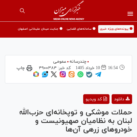
🟡 پرونده‌های ویژه خبری
🟡 سامانه‌های قضایی
🟡 جنایت میدان علیخانی اصفهان
چندرسانه
عمومی
16:54
10 خرداد 1405
کد خبر:
۴۹۰۰۳۸۴
چاپ
Play
دانلود
کد ویدیو
Video
حملات موشکی و توپخانه‌ای حزب‌الله
لبنان به نظامیان صهیونیست و
خودرو‌های زرهی آن‌ها