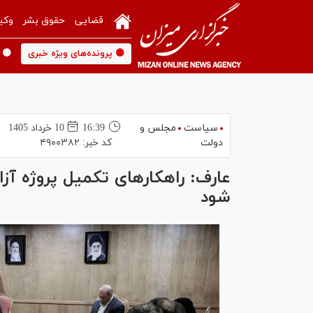
قضایی
حقوق بشر
وکی
🟡 پرونده‌های ویژه خبری
🟡 
سیاست
مجلس و
16:39
10 خرداد 1405
دولت
کد خبر:
۴۹۰۰۳۸۲
عارف: راهکار‌های تکمیل پروژه آز
شود