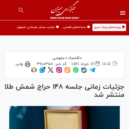
🟡 پرونده‌های ویژه خبری
🟡 سامانه‌های قضایی
🟡 جنایت میدان علیخانی اصفهان
اقتصاد
عمومی
14:42
10 خرداد 1405
کد خبر:
۴۹۰۰۳۵۸
چاپ
جزئیات زمانی جلسه ۱۴۸ حراج شمش طلا
منتشر شد