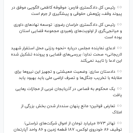
رئیس کل دادگستری فارس: موقوفه کاظمی الگویی موفق در
پیوند وقف، پژوهش حقوقی و پیشگیری از جرم است
رئیس کل دادگستری خراسان رضوی: توسعه نهاد‌های داوری
و میانجی‌گری از اولویت‌های راهبردی مجموعه قضایی استان
بوده است
ادعای نماینده مجلس درباره «نحوه ردزنی محل استقرار شهید
لاریجانی» صحت ندارد/ بررسی‌های قضایی و پرونده تشکیل شده
این ادعا را تایید نمی‌کند
دادستان ساری: وضعیت معیشتی و تجهیز این نیرو‌ها برای
مقابله با تخریب جنگل‌ها و تصرف اراضی ملی باید بهبود یابد
یک محکوم به قصاص در آذربایجان‌ غربی از مجازات رهایی
یافت
تعارض قوانین؛ مانع پنهان سنددار شدن بخش بزرگی از
املاک
تهاتر ۱۶۷۳ میلیارد تومان از اموال شرکت‌های تراستی/
توقیف ۸۶ خودروی لوکس، ۱۸۷ قطعه زمین و ۸۶ واحد آپارتمان