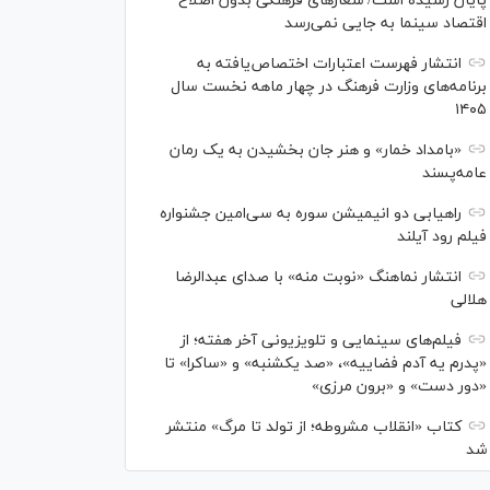
پایان رسیده است/ شعارهای فرهنگی بدون اصلاح
اقتصاد سینما به جایی نمی‌رسد
انتشار فهرست اعتبارات اختصاص‌یافته به
برنامه‌های وزارت فرهنگ در چهار ماهه نخست سال
۱۴۰۵
«بامداد خمار» و هنر جان بخشیدن به یک رمان
عامه‌پسند
راهیابی دو انیمیشن سوره به سی‌امین جشنواره
فیلم رود آیلند
انتشار نماهنگ «نوبت منه» با صدای عبدالرضا
هلالی
فیلم‌های سینمایی و تلویزیونی آخر هفته؛ از
«پدرم یه آدم فضاییه»، «صد یکشنبه» و «ساکرا» تا
«دور دست» و «برون مرزی»
کتاب «انقلاب مشروطه؛ از تولد تا مرگ» منتشر
شد