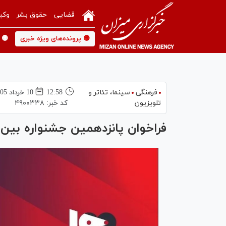
قضایی
حقوق بشر
وکی
🟡 پرونده‌های ویژه خبری
🟡 
فرهنگی
سینما،‌ تئاتر و
12:58
10 خرداد 1405
تلویزیون
کد خبر:
۴۹۰۰۳۳۸
فراخوان پانزدهمین جشنواره بین‌المللی فیل