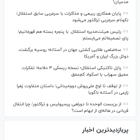
مدعیان!
پایان همکاری ربیعی و مذاکرات با سرمربی سابق استقلال/
نکونام سرمربی تراکتور می‌شود
رئیس هیئت‌مدیره استقلال: با پنجره بسته هم قهرمانیم/
پای تصمیماتم می‌ایستم
سه‌ضلعی طلایی کشتی جهان در آستانه؛ روسیه برگشت،
دوئل بزرگ ایران و آمریکا
پازل تاکتیکی استقلال؛ نسخه ریسکی ۳ دفاعه/ تفکرات
عمیق سهراب با اسکواد کم‌عمق
از توقف تا اوجِ ملی‌پوش دوومیدانی/ داستان متفاوت زهرا
زارعی در آستانه ناگویا
از بن‌بست الوحده تا دوراهی پرسپولیس و تراکتور/ چرا انتقال
قربانی در هاله‌ای از ابهام است؟
پربازدیدترین اخبار