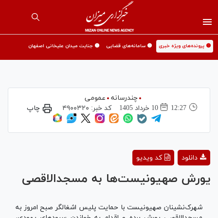
🟡 پرونده‌های ویژه خبری
🟡 سامانه‌های قضایی
🟡 جنایت میدان علیخانی اصفهان
چندرسانه
عمومی
12:27
10 خرداد 1405
کد خبر:
۴۹۰۰۳۲۰
چاپ
Play
دانلود
کد ویدیو
Video
یورش صهیونیست‌ها به مسجدالاقصی
شهرک‌نشینان صهیونیست با حمایت پلیس اشغالگر صبح امروز به
مسجد‌الاقصی یورش برده و اقدام به خواندن سرودهای یهودی،