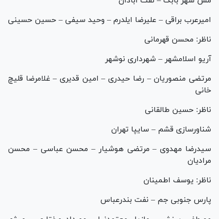
مس شهر بابک – نفت آبادان
امیرعرب براقی – علیرضا ایلدرم – وحید سیفی – حسین حسینی
ناظر: محسن قهرمانی
آریو اسلامشهر – شهرداری نوشهر
مرتضی منصوریان – رضا حیدری – امین قدیری – غلامرضا قلیچ
خانی
ناظر: حسین طالقانی
شناورسازی قشم – سایپا تهران
سیدرضا مهدوی – مرتضی هوشیار – محسن عباسی – محسن
مرادیان
ناظر: یوسف اطمینان
پارس جنوبی جم – نفت بندرعباس