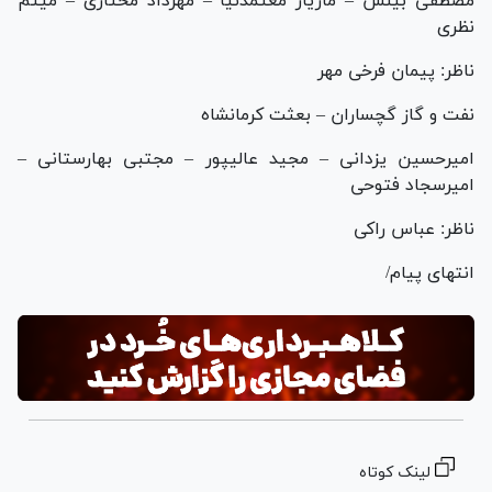
مصطفی بینش – مازیار معتمدنیا – مهرداد مختاری – میثم
نظری
ناظر: پیمان فرخی مهر
نفت و گاز گچساران – بعثت کرمانشاه
امیرحسین یزدانی – مجید عالیپور – مجتبی بهارستانی –
امیرسجاد فتوحی
ناظر: عباس راکی
انتهای پیام/
لینک کوتاه