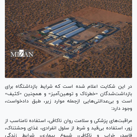
در این شکایت اعلام شده است که شرایط بازداشتگاه برای
بازداشت‌شدگان «خطرناک و توهین‌آمیز» و همچنین «کثیف»
است و بی‌عدالتی‌هایی ازجمله موارد زیر، طبق دادخواست،
وجود دارد:
مراقبت‌های پزشکی و سلامت روان ناکافی، استفاده نامناسب از
زور، استفاده بی‌قید و شرط از سلول انفرادی، غذای وحشتناک،
فاسد، خراب و ناکافی، شیوع بیماری، شرایط زندگی