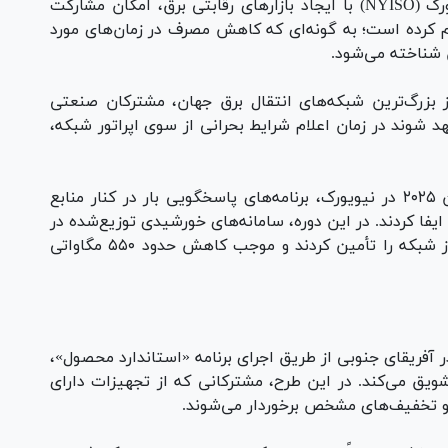
شده است. سازمان مستقل بهره‌بردار شبکه نیویورک (NYISO) با ایجاد بازار‌های رقابتی برق، امکان مشارکت
م کرده است؛ به گونه‌ای که کاهش مصرف در زمان‌های مورد
 شناخته می‌شود.
ازار‌های تحت مدیریت PJM، یکی از بزرگ‌ترین شبکه‌های انتقال برق جهان، مشترکان صنعتی
هد شوند در زمان اعلام شرایط بحرانی از سوی اپراتور شبکه،
بر اساس این گزارش، در جریان موج گرمای ژوئن ۲۰۲۵ در نیویورک، برنامه‌های پاسخگویی بار در کنار منابع
فا کردند. در این دوره، سامانه‌های خورشیدی توزیع‌شده در
ساعات اوج مصرف بیش از ۴ هزار مگاوات از نیاز شبکه را تأمین کردند و موجب کاهش حدود ۵۵۰ مگاواتی
گزارش می‌افزاید شرکت برق اسکام (Eskom) در آفریقای جنوبی از طریق اجرای برنامه «استاندارد محصول»،
شویق می‌کند. در این طرح، مشترکانی که از تجهیزات دارای
ا و تخفیف‌های مشخص برخوردار می‌شوند.