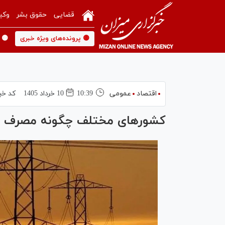
قضایی
حقوق بشر
وکی
🟡 پرونده‌های ویژه خبری
🟡 
اقتصاد
عمومی
10:39
10 خرداد 1405
کد خب
کشورهای مختلف چگونه مصرف برق