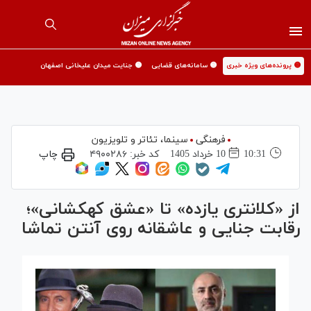
🟡 پرونده‌های ویژه خبری
🟡 سامانه‌های قضایی
🟡 جنایت میدان علیخانی اصفهان
فرهنگی
سینما،‌ تئاتر و تلویزیون
10:31
10 خرداد 1405
کد خبر:
۴۹۰۰۲۸۶
چاپ
از «کلانتری یازده» تا «عشق کهکشانی»؛
رقابت جنایی و عاشقانه روی آنتن تماشا