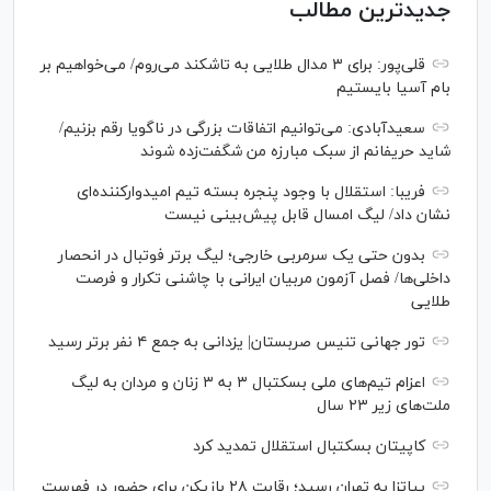
جدیدترین مطالب
قلی‌پور: برای ۳ مدال طلایی به تاشکند می‌روم/ می‌خواهیم بر
بام آسیا بایستیم
سعیدآبادی: می‌توانیم اتفاقات بزرگی در ناگویا رقم بزنیم/
شاید حریفانم از سبک مبارزه من شگفت‌زده شوند
فریبا: استقلال با وجود پنجره بسته تیم امیدوارکننده‌ای
نشان داد/ لیگ امسال قابل پیش‌بینی نیست
بدون حتی یک سرمربی خارجی؛ لیگ برتر فوتبال در انحصار
داخلی‌ها/ فصل آزمون مربیان ایرانی با چاشنی تکرار و فرصت
طلایی
تور جهانی تنیس صربستان| یزدانی به جمع ۴ نفر برتر رسید
اعزام تیم‌های ملی بسکتبال ۳ به ۳ زنان و مردان به لیگ
ملت‌های زیر ۲۳ سال
کاپیتان بسکتبال استقلال تمدید کرد
پیاتزا به تهران رسید؛ رقابت ۲۸ بازیکن برای حضور در فهرست