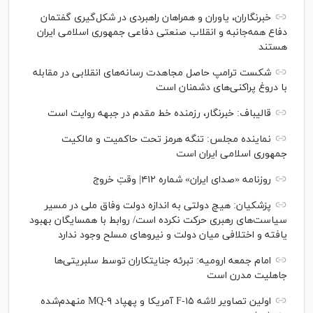
خبرنگاران، یاوران و همراهان راهبردی در شکل‌گیری گفتمان
دفاع همه‌جانبه و انقلاب صنعتی دفاعی جمهوری اسلامی ایران
هستند
شکست ترامپ حاصل مجاهدت رسانه‌های انقلابی در مقابله
با دروغ پراکنی‌های دشمنان است
قالیباف: خبرنگار، رزمنده خط مقدم در جبهه روایت است
نماینده مجلس: تنگه هرمز تحت حاکمیت و مالکیت
جمهوری اسلامی ایران است
روزنامه «صدای ایران» شماره ۴۱۲| وقتِ خروج
پزشکیان: هیچ دولتی به اندازه دولت وفاق ملی در مسیر
سیاست‌های رهبری حرکت نکرده است/ روابط با همسایگان بهبود
یافته و اختلافی میان دولت و نیروهای مسلح وجود ندارد
امام جمعه ارومیه: تبرئه جنایتکاران توسط سلبریتی‌ها
جاهلیت مدرن است
اولین تصاویر لاشه F-۱۵ آمریکا و پهپاد MQ-۹ منهدم‌شده