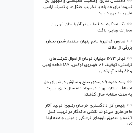
دادستان ساری: وضعیت معیشتی و تجهیز این
نیرو‌ها برای مقابله با تخریب جنگل‌ها و تصرف اراضی
ملی باید بهبود یابد
یک محکوم به قصاص در آذربایجان‌ غربی از
مجازات رهایی یافت
تعارض قوانین؛ مانع پنهان سنددار شدن بخش
بزرگی از املاک
تهاتر ۱۶۷۳ میلیارد تومان از اموال شرکت‌های
تراستی/ توقیف ۸۶ خودروی لوکس، ۱۸۷ قطعه زمین
و ۸۶ واحد آپارتمان
رشد حدود ۹ درصدی صلح و سازش در شورای حل
اختلاف استان تهران در خرداد ماه سال جاری نسبت
به مدت مشابه سال گذشته
رئیس کل دادگستری خراسان رضوی: تولید آثار
فاخر هنری می‌تواند نقشی ماندگار در تربیت نسل
آینده و تعمیق باور‌های فرهنگی و دینی جامعه ایفا
کند