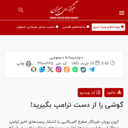
🟡 پرونده‌های ویژه خبری
🟡 سامانه‌های قضایی
🟡 جنایت میدان علیخانی اصفهان
چندرسانه
عمومی
8:49
10 خرداد 1405
کد خبر:
۴۹۰۰۲۴۵
چاپ
Play
دانلود
کد ویدیو
Video
گوشی را از دست ترامپ بگیرید!
آرون روپار، خبرنگار مطرح آمریکایی با انتشار پست‌های اخیر ترامپ
درواکنش به این پست‌ها نوشت: پست‌های دونالد ترامپ در شبکه