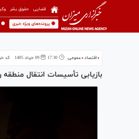
قضایی
حقوق بشر
وکی
🟡 پرونده‌های ویژه خبری
🟡 
اقتصاد
عمومی
17:30
09 خرداد 1405
کد خب
بازیابی تأسیسات انتقال منطقه ری ب