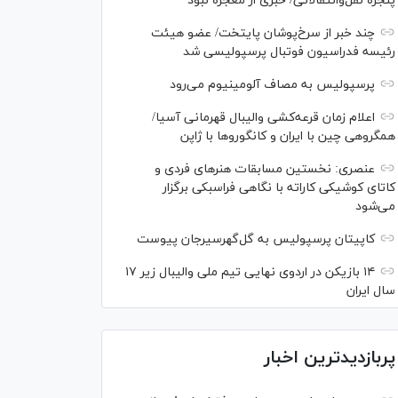
پنجره نقل‌وانتقالاتی/ خبری از معجزه نبود
چند خبر از سرخ‌پوشان پایتخت/ عضو هیئت
رئیسه فدراسیون فوتبال پرسپولیسی شد
پرسپولیس به مصاف آلومینیوم می‌رود
اعلام زمان قرعه‌کشی والیبال قهرمانی آسیا/
همگروهی چین با ایران و کانگورو‌ها با ژاپن
عنصری: نخستین مسابقات هنر‌های فردی و
کاتای کوشیکی کاراته با نگاهی فراسبکی برگزار
می‌شود
کاپیتان پرسپولیس به گل‌گهرسیرجان پیوست
۱۴ بازیکن در اردوی نهایی تیم ملی والیبال زیر ۱۷
سال ایران
پربازدیدترین اخبار