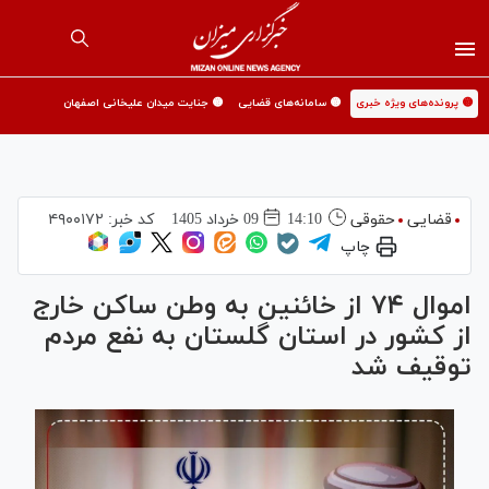
🟡 پرونده‌های ویژه خبری
🟡 سامانه‌های قضایی
🟡 جنایت میدان علیخانی اصفهان
قضایی
حقوقی
14:10
09 خرداد 1405
کد خبر:
۴۹۰۰۱۷۲
چاپ
اموال ۷۴ از خائنین به وطن ساکن خارج
از کشور در استان گلستان به نفع مردم
توقیف شد