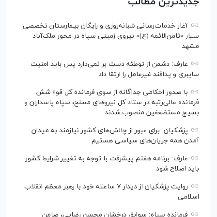
جدیدترین مطالب
آغاز خدمات‌رسانی شبانه‌روزی و رایگان بیمارستان تخصصی
سیار «ثامن‌الائمه (ع)» نیروی زمینی سپاه در محور ملک‌آباد
مشهد
عارف: دشمن از توطئه دست بر نمی‌دارد پس باید امنیت
سایبری و پدافند غیرعامل را ارتقا داد
با صدور احکامی جداگانه از سوی فرمانده کل قوا؛ شش
فرمانده عالی‌رتبه در ستاد کل نیرو‌های مسلح، سپاه پاسداران و
بسیج مستضعفین منصوب شدند
پزشکیان: برای عبور از چالش‌های کشور نیازمند به میدان
آمدن همه جریان‌های سیاسی هستیم
عارف: برنامه هفتم پیشرفت با توجه به تغییر شرایط کشور
باید اصلاح شود
روایت پزشکیان از دیدار ۷ ساعته خود با رهبر معظم انقلاب
اسلامی
فرمانده سپاه: سوابق درخشان محسن رضایی، ضامن